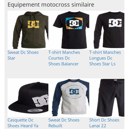
Equipement motocross similaire
Sweat Dc Shoes
T-shirt Manches
T-shirt Manches
Star
Courtes Dc
Longues Dc
Shoes Balancer
Shoes Star Ls
Casquette Dc
Sweat Dc Shoes
Short Dc Shoes
Shoes Heard Ya
Rebuilt
Lanai 22