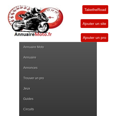
TaketheRoad
Ajouter un site
Ajouter un pro
Annuaire Moto
Annuaire
Annonces
Trouver un pro
Jeux
Guides
Circuits