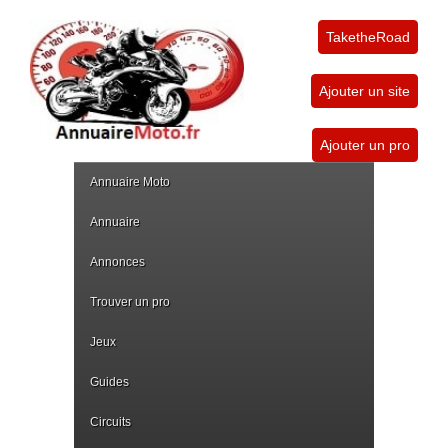
TaketheRoad
Ajouter un site
Ajouter un pro
Annuaire Moto
Annuaire
Annonces
Trouver un pro
Jeux
Guides
Circuits