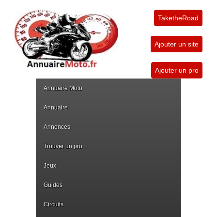
TaketheRoad
Ajouter un site
Ajouter un pro
Annuaire Moto
Annuaire
Annonces
Trouver un pro
Jeux
Guides
Circuits