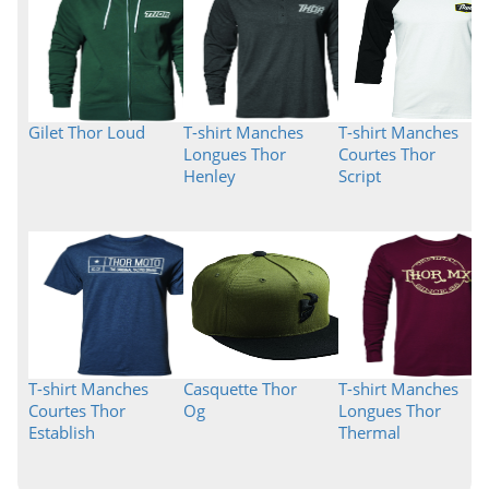
Gilet Thor Loud
T-shirt Manches
T-shirt Manches
Longues Thor
Courtes Thor
Henley
Script
T-shirt Manches
Casquette Thor
T-shirt Manches
Courtes Thor
Og
Longues Thor
Establish
Thermal