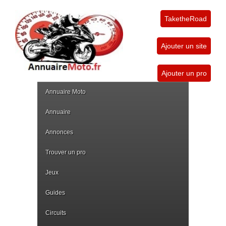
TaketheRoad
Ajouter un site
Ajouter un pro
Annuaire Moto
Annuaire
Annonces
Trouver un pro
Jeux
Guides
Circuits