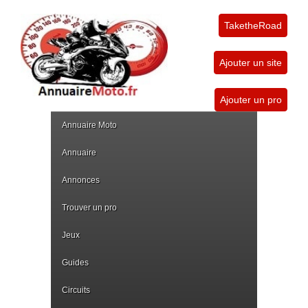
TaketheRoad
Ajouter un site
Ajouter un pro
Annuaire Moto
Annuaire
Annonces
Trouver un pro
Jeux
Guides
Circuits