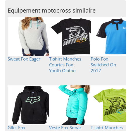
Equipement motocross similaire
Sweat Fox Eager
T-shirt Manches
Polo Fox
Courtes Fox
Switched On
Youth Olathe
2017
Gilet Fox
Veste Fox Sonar
T-shirt Manches