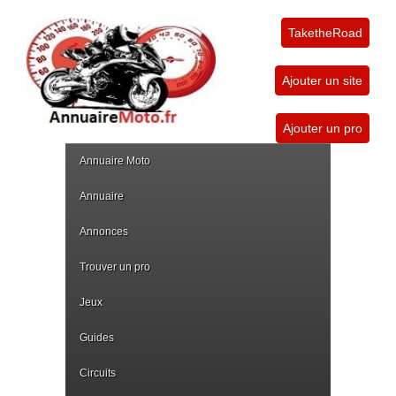
TaketheRoad
Ajouter un site
Ajouter un pro
Annuaire Moto
Annuaire
Annonces
Trouver un pro
Jeux
Guides
Circuits