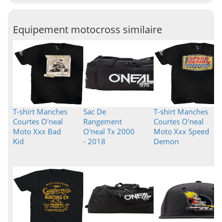
Equipement motocross similaire
T-shirt Manches
Sac De
T-shirt Manches
Courtes O'neal
Rangement
Courtes O'neal
Moto Xxx Bad
O'neal Tx 2000
Moto Xxx Speed
Kid
- 2018
Demon