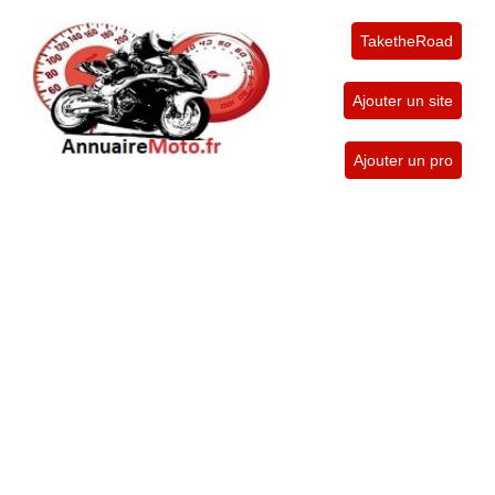
TaketheRoad
Ajouter un site
Ajouter un pro