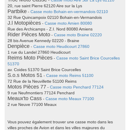
-
Casse moto Aire Sur La Lys 62120
20, rue saint Pierre 62120 Aire sur la Lys
Partbike
-
Casse moto Bohain-en-vermandois 02110
32 Rue Quincampoix 02110 Bohain-en-Vermandois
J.l Motopièces
-
Casse moto Amien 80080
Rue des Archicamps - Z.I. Nord 80080 Amiens
Rider Pièces Moto
-
Casse moto Braine 02220
28 bis Avenue Kennedy 02220 - Braine
Denpièce
-
Casse moto Heudicourt 27860
1 rue du Landel 27860 Heudicourt
Reims Moto Pièces
-
Casse moto Saint Brice Courcelles
51370
av. Coides 51370 Saint Brice Courcelles
S.o.s Motos 51
-
Casse moto Reims 51100
72 Rue de la Neuvillette 51100 Reims
Motos Pièces 77
-
Casse moto Penchard 77124
9 rue Neufmontiers 77124 Penchard
Meaux'to Cass
-
Casse moto Meaux 77100
2 rue Neuve 77100 Meaux
Vous pouvez également trouver une casse moto dans les
villes proches de Avion et dans les villes majeures du