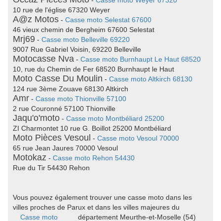
-
Casse moto Weyer 67320
10 rue de l'église 67320 Weyer
A@z Motos
-
Casse moto Selestat 67600
46 vieux chemin de Bergheim 67600 Selestat
Mrj69
-
Casse moto Belleville 69220
9007 Rue Gabriel Voisin, 69220 Belleville
Motocasse Nva
-
Casse moto Burnhaupt Le Haut 68520
10, rue du Chemin de Fer 68520 Burnhaupt le Haut
Moto Casse Du Moulin
-
Casse moto Altkirch 68130
124 rue 3ème Zouave 68130 Altkirch
Amr
-
Casse moto Thionville 57100
2 rue Couronné 57100 Thionville
Jaqu'o'moto
-
Casse moto Montbéliard 25200
ZI Charmontet 10 rue G. Boillot 25200 Montbéliard
Moto Pièces Vesoul
-
Casse moto Vesoul 70000
65 rue Jean Jaures 70000 Vesoul
Motokaz
-
Casse moto Rehon 54430
Rue du Tir 54430 Rehon
Vous pouvez également trouver une casse moto dans les
villes proches de Parux et dans les villes majeures du
Casse moto
département Meurthe-et-Moselle (54)