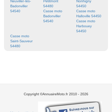
Neuviller-lès-
Petitmont
Nonhigny
Badonviller
54480
54450
54540
Casse moto
Casse moto
Badonviller
Halloville 54450
54540
Casse moto
Harbouey
54450
Casse moto
Saint-Sauveur
54480
Copyright ©AnnuaireMoto.fr 2010 - 2026