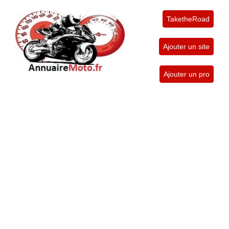
TaketheRoad
Ajouter un site
Ajouter un pro