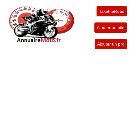
TaketheRoad
Ajouter un site
Ajouter un pro