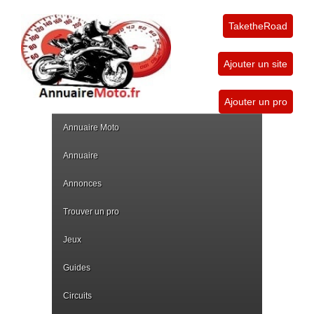
TaketheRoad
Ajouter un site
Ajouter un pro
Annuaire Moto
Annuaire
Annonces
Trouver un pro
Jeux
Guides
Circuits