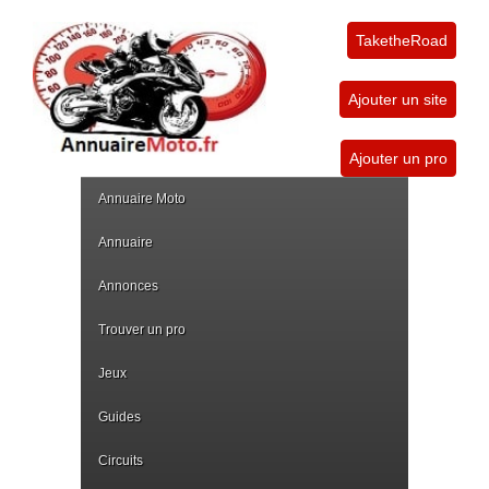
TaketheRoad
Ajouter un site
Ajouter un pro
Annuaire Moto
Annuaire
Annonces
Trouver un pro
Jeux
Guides
Circuits