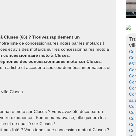
à Cluses (66)
?
Trouvez rapidement un
Tr
otre liste de concessionnaires notés par les motards !
vil
ces et avis des motards sur les concessionnaires moto à
Con
on concessionnaire moto à Cluses
.
Con
éléphones des concessionnaires moto sur Cluses
.
66
er sa fiche et accéder à ses coordonnées, informations et
Con
Con
Con
Con
ville Cluses.
Con
sal
Con
onnaire moto sur Cluses ? Vous avez été déçu par un
Con
votre expérience ! Bonne ou mauvaise, elle guidera les
Con
ce et de qualité sur Cluses !
Con
st pas listé ? Vous tenez une concession moto à Cluses ?
Con