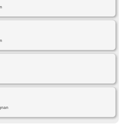
an
an
ignan