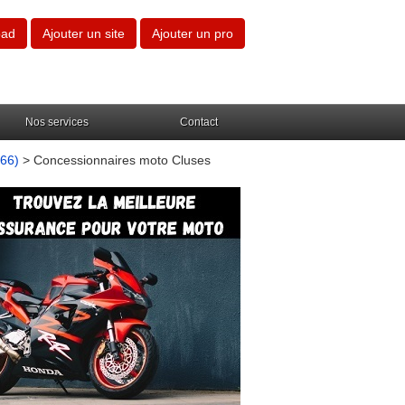
oad
Ajouter un site
Ajouter un pro
Nos services
Contact
(66)
> Concessionnaires moto Cluses