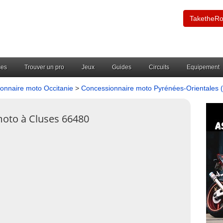
TaketheR
ces
Trouver un pro
Jeux
Guides
Circuits
Equipement
onnaire moto Occitanie
>
Concessionnaire moto Pyrénées-Orientales 
moto à Cluses 66480