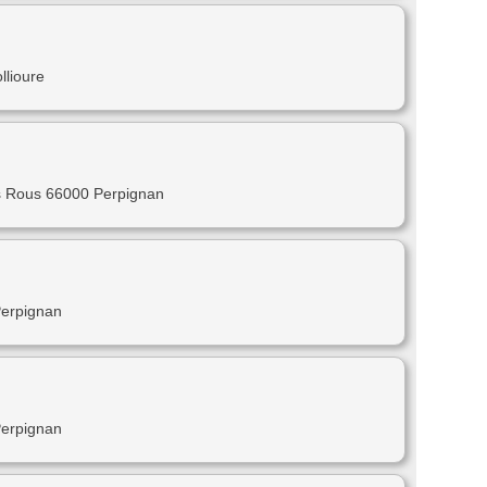
llioure
as Rous 66000 Perpignan
Perpignan
Perpignan