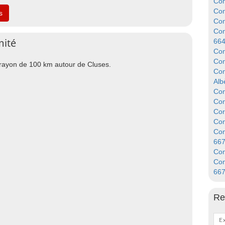
Con
Con
s
Con
Con
mité
66
Con
Con
n rayon de 100 km autour de Cluses.
Con
Alb
Con
Con
Cor
Con
Con
66
Con
Con
66
Re