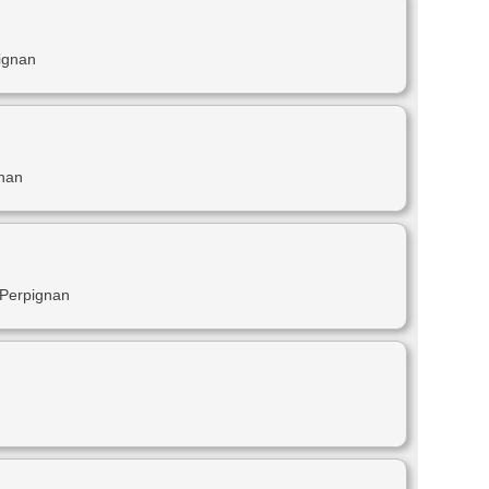
ignan
nan
 Perpignan