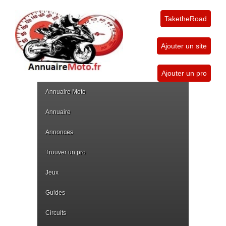
TaketheRoad
Ajouter un site
Ajouter un pro
Annuaire Moto
Annuaire
Annonces
Trouver un pro
Jeux
Guides
Circuits