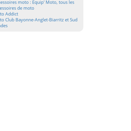
essoires moto : Equip' Moto, tous les
essoires de moto
to Addict
o Club Bayonne-Anglet-Biarritz et Sud
ndes