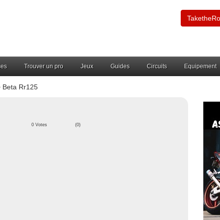
TaketheR
ces
Trouver un pro
Jeux
Guides
Circuits
Equipement
 Beta Rr125
0 Votes
(0)