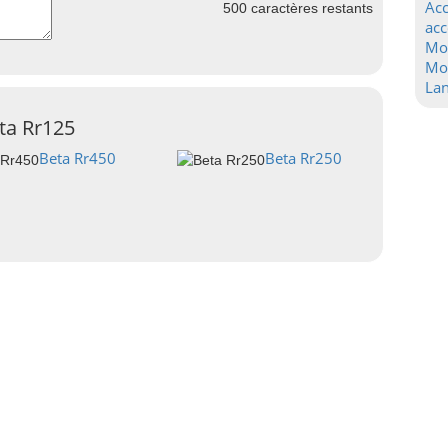
Acc
500
caractères restants
acc
Mo
Mot
La
ta Rr125
Beta Rr450
Beta Rr250