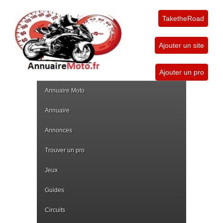
TaketheRoad
Ajouter un site
Ajouter un pro
Annuaire Moto
Annuaire
Annonces
Trouver un pro
Jeux
Guides
Circuits