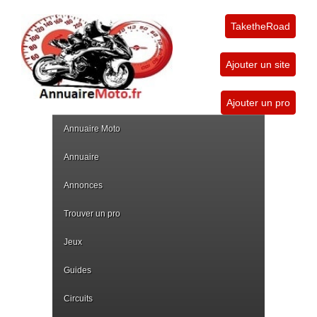
TaketheRoad
Ajouter un site
Ajouter un pro
Annuaire Moto
Annuaire
Annonces
Trouver un pro
Jeux
Guides
Circuits