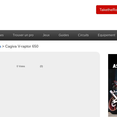
TaketheR
ces
Trouver un pro
Jeux
Guides
Circuits
Equipement
a
> Cagiva V-raptor 650
0 Votes
(0)