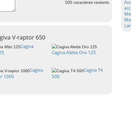
Acc
500
caractères restants
acc
Mo
Mot
La
giva V-raptor 650
Cagiva
25
Cagiva Aletta Oro 125
Cagiva
Cagiva T4
or 1000
500