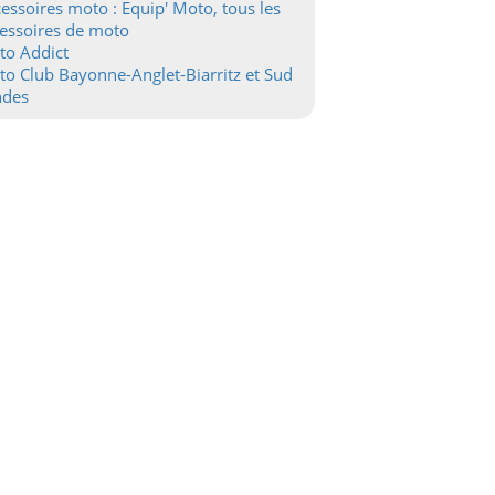
essoires moto : Equip' Moto, tous les
essoires de moto
to Addict
o Club Bayonne-Anglet-Biarritz et Sud
ndes