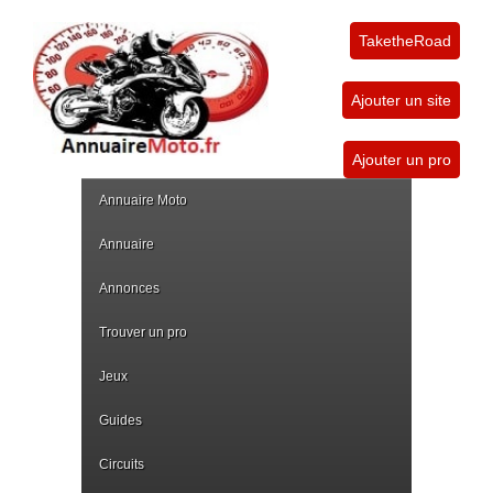
TaketheRoad
Ajouter un site
Ajouter un pro
Annuaire Moto
Annuaire
Annonces
Trouver un pro
Jeux
Guides
Circuits