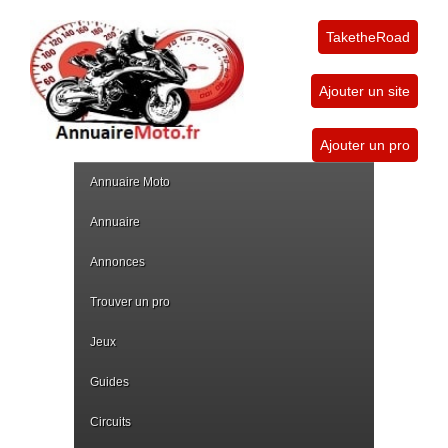
TaketheRoad
Ajouter un site
Ajouter un pro
Annuaire Moto
Annuaire
Annonces
Trouver un pro
Jeux
Guides
Circuits