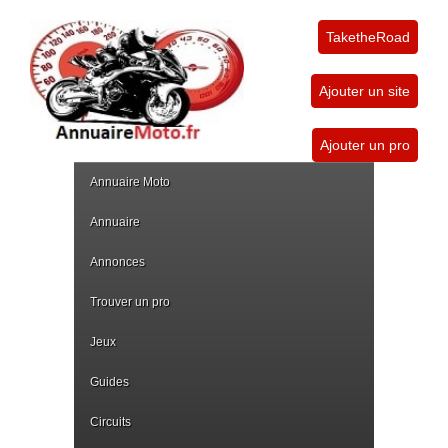
TaketheRoad
Ajouter un site
Ajouter un pro
Annuaire Moto
Annuaire
Annonces
Trouver un pro
Jeux
Guides
Circuits