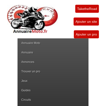
TaketheRoad
Ajouter un site
Ajouter un pro
Annuaire Moto
Annuaire
Annonces
Trouver un pro
Jeux
Guides
Circuits