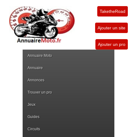
TaketheRoad
Ajouter un site
Ajouter un pro
Annuaire Moto
Annuaire
Annonces
Trouver un pro
Jeux
Guides
Circuits