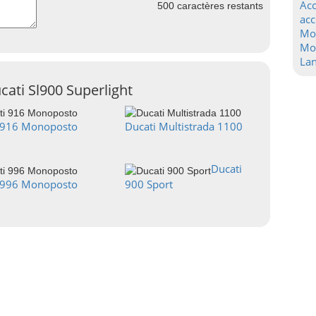
Acc
500
caractères restants
acc
Mo
Mot
La
cati Sl900 Superlight
 916 Monoposto
Ducati Multistrada 1100
Ducati
 996 Monoposto
900 Sport