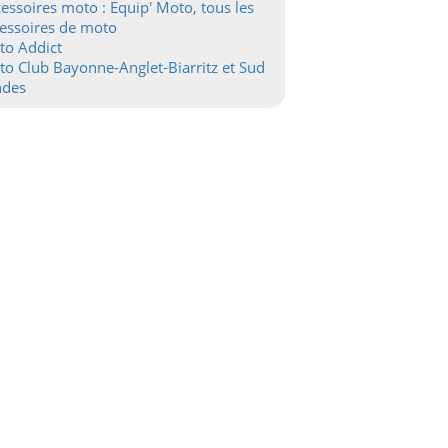
essoires moto : Equip' Moto, tous les
essoires de moto
to Addict
o Club Bayonne-Anglet-Biarritz et Sud
ndes