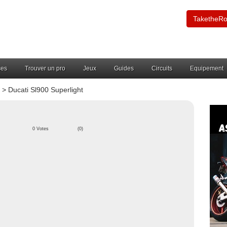
TaketheR
ces
Trouver un pro
Jeux
Guides
Circuits
Equipement
> Ducati Sl900 Superlight
0 Votes
(0)