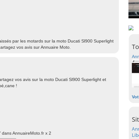
laissés par les motards sur la moto Ducati Sl900 Superlight
To
partagez vos avis sur Annuaire Moto.
Ann
rtagez vos avis sur la moto Ducati Sl900 Superlight et
bé,cane !
Vot
Si
Ann
 dans AnnuaireMoto.fr x 2
Lib