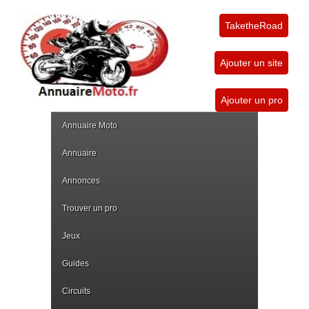
TaketheRoad
Ajouter un site
Ajouter un pro
Annuaire Moto
Annuaire
Annonces
Trouver un pro
Jeux
Guides
Circuits