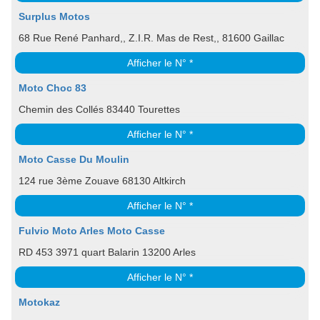
Surplus Motos
68 Rue René Panhard,, Z.I.R. Mas de Rest,, 81600 Gaillac
Afficher le N° *
Moto Choc 83
Chemin des Collés 83440 Tourettes
Afficher le N° *
Moto Casse Du Moulin
124 rue 3ème Zouave 68130 Altkirch
Afficher le N° *
Fulvio Moto Arles Moto Casse
RD 453 3971 quart Balarin 13200 Arles
Afficher le N° *
Motokaz