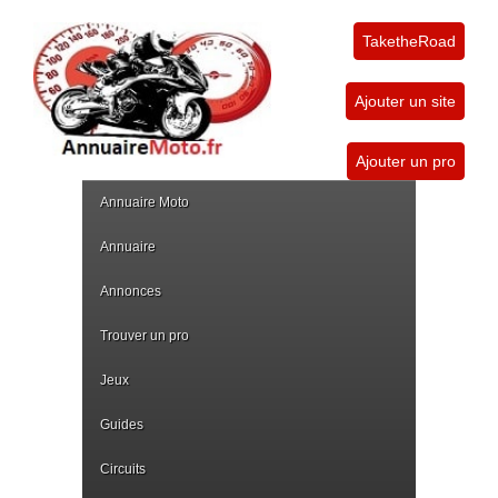
TaketheRoad
Ajouter un site
Ajouter un pro
Annuaire Moto
Annuaire
Annonces
Trouver un pro
Jeux
Guides
Circuits