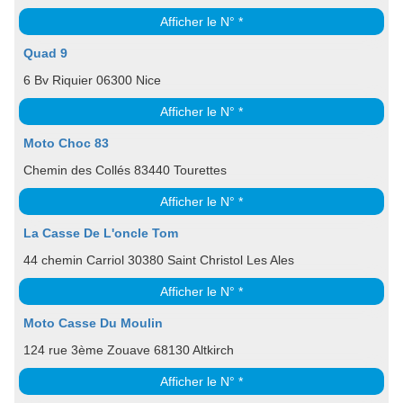
Afficher le N° *
Quad 9
6 Bv Riquier 06300 Nice
Afficher le N° *
Moto Choc 83
Chemin des Collés 83440 Tourettes
Afficher le N° *
La Casse De L'oncle Tom
44 chemin Carriol 30380 Saint Christol Les Ales
Afficher le N° *
Moto Casse Du Moulin
124 rue 3ème Zouave 68130 Altkirch
Afficher le N° *