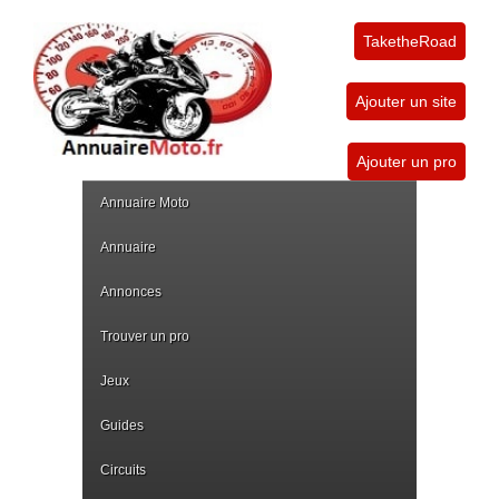
TaketheRoad
Ajouter un site
Ajouter un pro
Annuaire Moto
Annuaire
Annonces
Trouver un pro
Jeux
Guides
Circuits