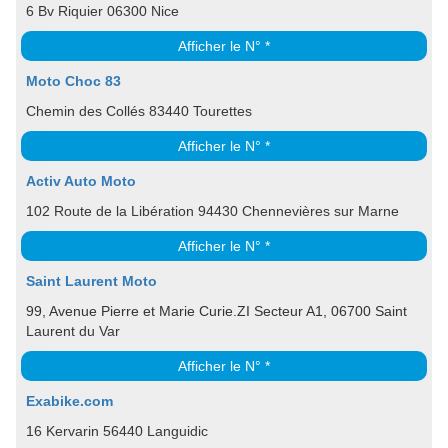
6 Bv Riquier 06300 Nice
Afficher le N° *
Moto Choc 83
Chemin des Collés 83440 Tourettes
Afficher le N° *
Activ Auto Moto
102 Route de la Libération 94430 Chennevières sur Marne
Afficher le N° *
Saint Laurent Moto
99, Avenue Pierre et Marie Curie.ZI Secteur A1, 06700 Saint
Laurent du Var
Afficher le N° *
Exabike.com
16 Kervarin 56440 Languidic