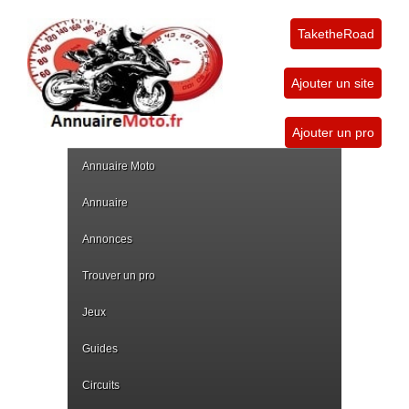
TaketheRoad
Ajouter un site
Ajouter un pro
Annuaire Moto
Annuaire
Annonces
Trouver un pro
Jeux
Guides
Circuits