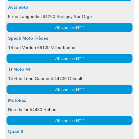
Accimoto
5 rue Languedoc 91220 Bretigny Sur Orge
Afficher le N° *
Speck Moto Pièces
18 rue Verdun 69100 Villeurbanne
Afficher le N° *
TI Moto 44
14 Rue Léon Gaumont 44700 Orvault
Afficher le N° *
Motokaz
Rue du Tir 54430 Rehon
Afficher le N° *
Quad 9