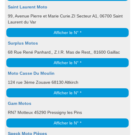
Saint Laurent Moto
99, Avenue Pierre et Marie Curie.ZI Secteur A1, 06700 Saint
Laurent du Var
Afficher le N° *
Surplus Motos
68 Rue René Panhard,, Z.I.R. Mas de Rest,, 81600 Gaillac
Afficher le N° *
Moto Casse Du Moulin
124 rue 3ème Zouave 68130 Altkirch
Afficher le N° *
Gam Motos
RN7 Motteux 45290 Pressigny les Pins
Afficher le N° *
Speck Moto Pièces