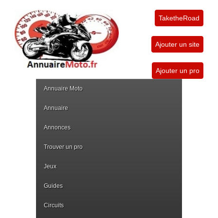
TaketheRoad
Ajouter un site
Ajouter un pro
Annuaire Moto
Annuaire
Annonces
Trouver un pro
Jeux
Guides
Circuits