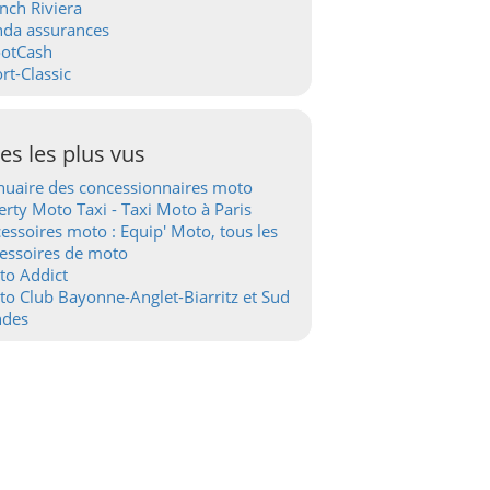
nch Riviera
nda assurances
ootCash
rt-Classic
tes les plus vus
uaire des concessionnaires moto
erty Moto Taxi - Taxi Moto à Paris
essoires moto : Equip' Moto, tous les
essoires de moto
to Addict
o Club Bayonne-Anglet-Biarritz et Sud
ndes