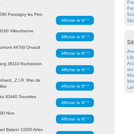
Fre
.
Pa
Sc
90 Pressigny les Pins
Spo
Afficher le N° *
9100 Villeurbanne
Afficher le N° *
Si
umont 44700 Orvault
Ann
Afficher le N° *
Lib
Acc
rg 38110 Rochetoirin
acc
Afficher le N° *
Mo
hard,, Z.I.R. Mas de
Mot
llac
Afficher le N° *
La
és 83440 Tourettes
Afficher le N° *
300 Nice
Afficher le N° *
rt Balarin 13200 Arles