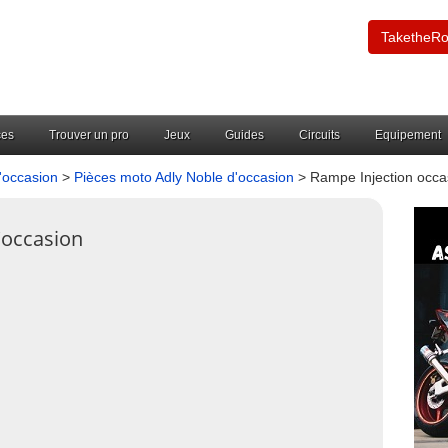
TaketheR
ces
Trouver un pro
Jeux
Guides
Circuits
Equipement
'occasion
>
Pièces moto Adly Noble d'occasion
> Rampe Injection occa
'occasion