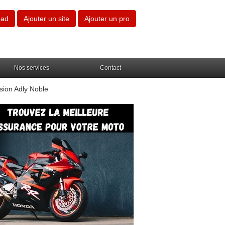
oad
Ajouter un site
Ajouter un pro
Nos services
Contact
sion Adly Noble