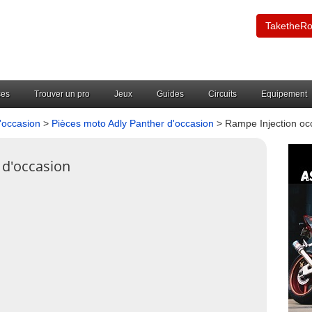
TaketheR
ces
Trouver un pro
Jeux
Guides
Circuits
Equipement
'occasion
>
Pièces moto Adly Panther d'occasion
> Rampe Injection oc
 d'occasion