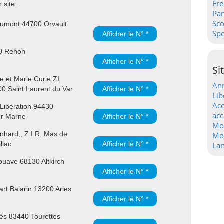
Fre
 site.
Pa
Sc
umont 44700 Orvault
Spo
Afficher le N° *
30 Rehon
Afficher le N° *
Si
e et Marie Curie.ZI
Ann
00 Saint Laurent du Var
Afficher le N° *
Lib
Acc
 Libération 94430
acc
ur Marne
Afficher le N° *
Mo
hard,, Z.I.R. Mas de
Mot
llac
Afficher le N° *
La
uave 68130 Altkirch
Afficher le N° *
rt Balarin 13200 Arles
Afficher le N° *
és 83440 Tourettes