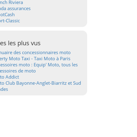
nch Riviera
nda assurances
ootCash
rt-Classic
tes les plus vus
uaire des concessionnaires moto
erty Moto Taxi - Taxi Moto à Paris
essoires moto : Equip' Moto, tous les
essoires de moto
to Addict
o Club Bayonne-Anglet-Biarritz et Sud
ndes