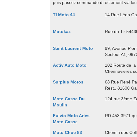
puis passez commande directement via leur
TI Moto 44
14 Rue Léon Ga
Motokaz
Rue du Tir 544
Saint Laurent Moto
99, Avenue Pierr
Secteur A1, 067
Activ Auto Moto
102 Route de la
Chennevières s
Surplus Motos
68 Rue René Pan
Rest,, 81600 Gai
Moto Casse Du
124 rue 3ème Zo
Moulin
Fulvio Moto Arles
RD 453 3971 qua
Moto Casse
Moto Choc 83
Chemin des Coll