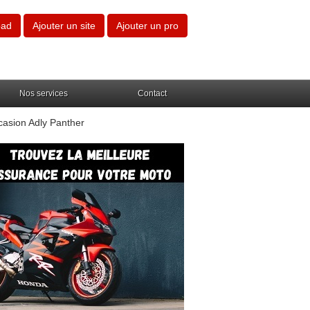
oad
Ajouter un site
Ajouter un pro
Nos services
Contact
casion Adly Panther