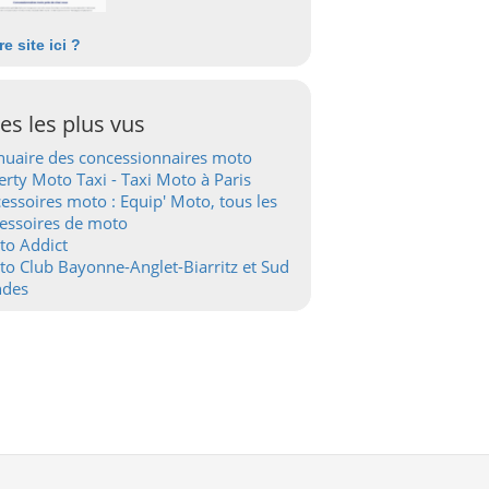
re site ici ?
tes les plus vus
uaire des concessionnaires moto
erty Moto Taxi - Taxi Moto à Paris
essoires moto : Equip' Moto, tous les
essoires de moto
to Addict
o Club Bayonne-Anglet-Biarritz et Sud
ndes