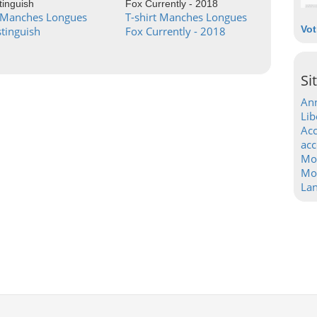
t Manches Longues
T-shirt Manches Longues
Vot
stinguish
Fox Currently - 2018
Si
Ann
Lib
Acc
acc
Mo
Mot
La