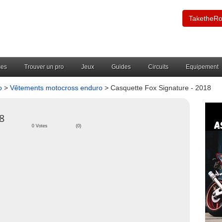
TaketheR
ces
Trouver un pro
Jeux
Guides
Circuits
Equipement
o
>
Vêtements motocross enduro
> Casquette Fox Signature - 2018
8
0 Votes
(0)