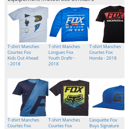
T-shirt Manches
T-shirt Manches
T-shirt Manches
Courtes Fox
Longues Fox
Courtes Fox
Kids Out Ahead
Youth Draftr -
Honda - 2018
- 2018
2018
T-shirt Manches
T-shirt Manches
Casquette Fox
Courtes Fox
Courtes Fox
Boys Signature