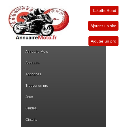
TaketheRoad
Ajouter un site
Ajouter un pro
Annuaire Moto
Annuaire
Annonces
Trouver un pro
Jeux
Guides
Circuits