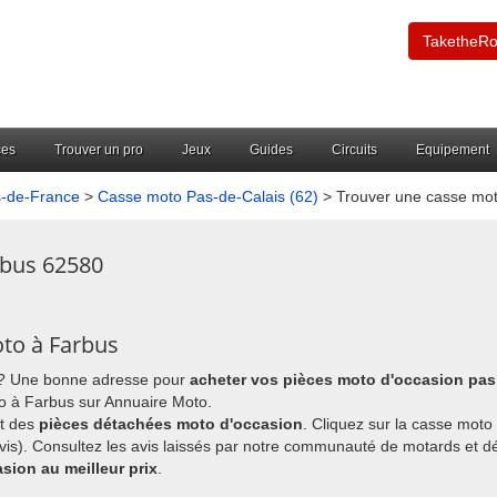
TaketheR
ces
Trouver un pro
Jeux
Guides
Circuits
Equipement
-de-France
>
Casse moto Pas-de-Calais (62)
> Trouver une casse mo
rbus 62580
oto à Farbus
? Une bonne adresse pour
acheter vos pièces moto d'occasion pas
o à Farbus sur Annuaire Moto.
nt des
pièces détachées moto d'occasion
. Cliquez sur la casse moto
avis). Consultez les avis laissés par notre communauté de motards et 
sion au meilleur prix
.