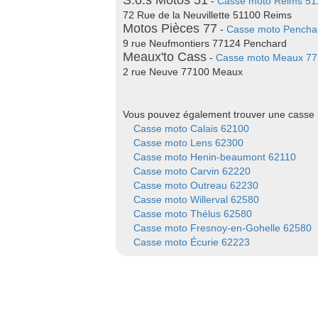
S.o.s Motos 51
-
Casse moto Reims 51
72 Rue de la Neuvillette 51100 Reims
Motos Pièces 77
-
Casse moto Pencha
9 rue Neufmontiers 77124 Penchard
Meaux'to Cass
-
Casse moto Meaux 7
2 rue Neuve 77100 Meaux
Vous pouvez également trouver une casse m
Casse moto Calais 62100
Casse moto Lens 62300
Casse moto Henin-beaumont 62110
Casse moto Carvin 62220
Casse moto Outreau 62230
Casse moto Willerval 62580
Casse moto Thélus 62580
Casse moto Fresnoy-en-Gohelle 62580
Casse moto Écurie 62223