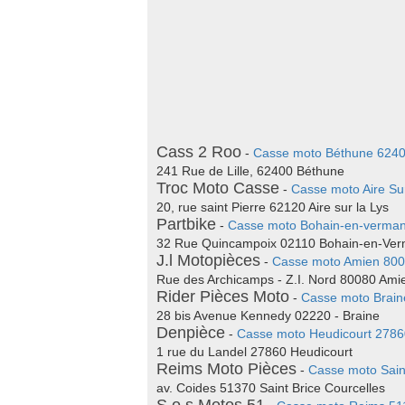
Cass 2 Roo
-
Casse moto Béthune 624
241 Rue de Lille, 62400 Béthune
Troc Moto Casse
-
Casse moto Aire Su
20, rue saint Pierre 62120 Aire sur la Lys
Partbike
-
Casse moto Bohain-en-verman
32 Rue Quincampoix 02110 Bohain-en-Ver
J.l Motopièces
-
Casse moto Amien 80
Rue des Archicamps - Z.I. Nord 80080 Ami
Rider Pièces Moto
-
Casse moto Brain
28 bis Avenue Kennedy 02220 - Braine
Denpièce
-
Casse moto Heudicourt 2786
1 rue du Landel 27860 Heudicourt
Reims Moto Pièces
-
Casse moto Sain
av. Coides 51370 Saint Brice Courcelles