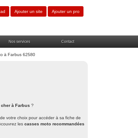
oad
Ajouter un site
Ajouter un pro
Nos services
Contact
to à Farbus 62580
 cher à Farbus
?
 de votre choix pour accéder à sa fiche de
découvrez les
casses moto recommandées