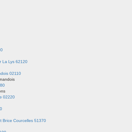
00
r La Lys 62120
dois 02110
mandois
080
ens
e 02220
0
t Brice Courcelles 51370