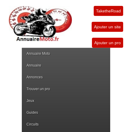
TaketheRoad
Ajouter un site
Ajouter un pro
Annuaire Moto
Annuaire
Annonces
Trouver un pro
Jeux
Guides
Circuits