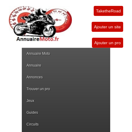
TaketheRoad
Ajouter un site
Ajouter un pro
Annuaire Moto
Annuaire
Annonces
Trouver un pro
Jeux
Guides
Circuits