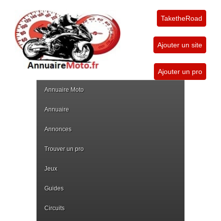
TaketheRoad
Ajouter un site
Ajouter un pro
Annuaire Moto
Annuaire
Annonces
Trouver un pro
Jeux
Guides
Circuits