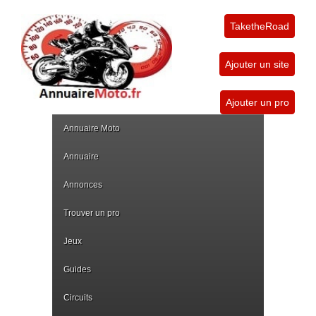
TaketheRoad
Ajouter un site
Ajouter un pro
Annuaire Moto
Annuaire
Annonces
Trouver un pro
Jeux
Guides
Circuits