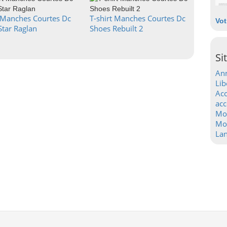
t Manches Courtes Dc
T-shirt Manches Courtes Dc
Vot
Star Raglan
Shoes Rebuilt 2
Si
Ann
Lib
Acc
acc
Mo
Mot
La