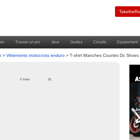
TaketheR
ces
Trouver un pro
Jeux
Guides
Circuits
Equipement
o
>
Vêtements motocross enduro
> T-shirt Manches Courtes Dc Shoes 
0 Votes
(0)