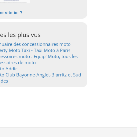
re site ici ?
tes les plus vus
uaire des concessionnaires moto
erty Moto Taxi - Taxi Moto à Paris
essoires moto : Equip' Moto, tous les
essoires de moto
to Addict
o Club Bayonne-Anglet-Biarritz et Sud
ndes